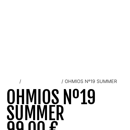
Inicio
/
Gafas graduadas
/ OHMIOS Nº19 SUMMER
OHMIOS Nº19
SUMMER
99,00
€