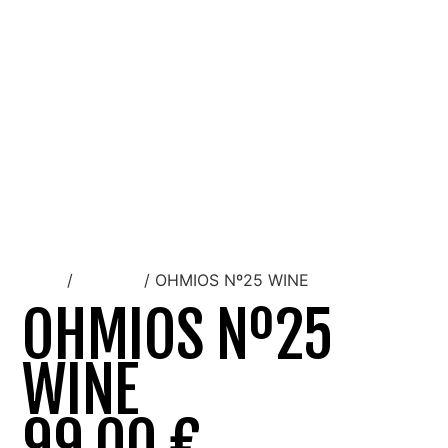
Inicio
/
Hombre
/ OHMIOS Nº25 WINE
OHMIOS Nº25
WINE
99,00
€