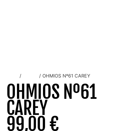
Inicio
/
Unisex
/ OHMIOS Nº61 CAREY
OHMIOS Nº61
CAREY
99,00
€