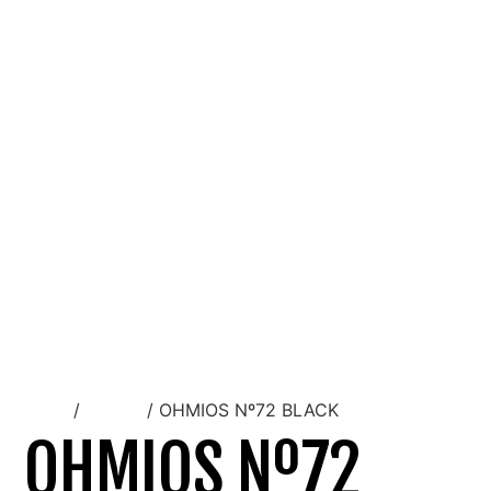
Inicio
/
Unisex
/ OHMIOS Nº72 BLACK
OHMIOS Nº72