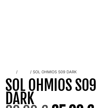
Inicio
/
Mujer
/ SOL OHMIOS S09 DARK
SOL OHMIOS S09
DARK