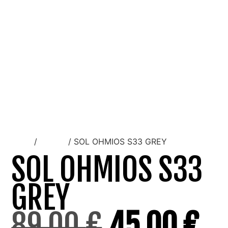
Inicio
/
Unisex
/ SOL OHMIOS S33 GREY
SOL OHMIOS S33
GREY
89,00
€
45,00
€