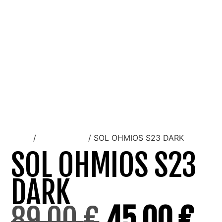
Inicio
/
Gafas de sol
/ SOL OHMIOS S23 DARK
SOL OHMIOS S23
DARK
89,00
€
45,00
€